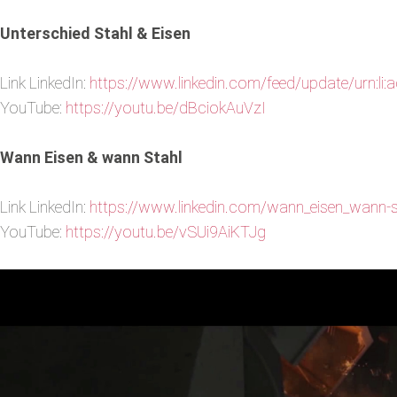
Unterschied Stahl & Eisen
Link LinkedIn:
https://www.linkedin.com/feed/update/urn:l
YouTube:
https://youtu.be/dBciokAuVzI
Wann Eisen & wann Stahl
Link LinkedIn:
https://www.linkedin.com/wann_eisen_wann-s
YouTube:
https://youtu.be/vSUi9AiKTJg